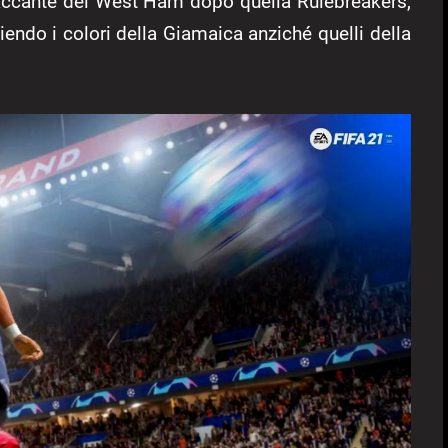
taccante del West Ham dopo quella Rulebreakers,
endo i colori della Giamaica anziché quelli della