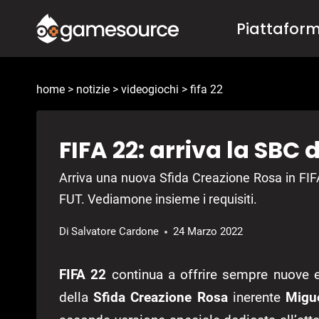
Salta
Piattafor
al
contenuto
home
>
notizie
>
videogiochi
>
fifa 22
FIFA 22: arriva la SBC
Arriva una nuova Sfida Creazione Rosa in FIFA
FUT. Vediamone insieme i requisiti.
Di
Salvatore Cardone
24 Marzo 2022
FIFA 22
continua a offrire sempre nuove 
della
Sfida Creazione Rosa
inerente
Migu