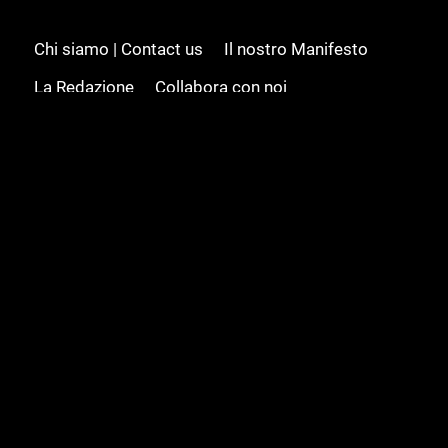
Chi siamo | Contact us
Il nostro Manifesto
La Redazione
Collabora con noi
Advertising/Pubblicità
Modifica il consenso
Cookie policy
Privacy policy
Feed RSS
Sitemap
© 2008 - 2026 Gamesource Italia