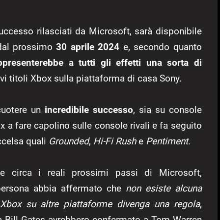
uccesso rilasciati da Microsoft, sarà disponibile
e dal prossimo
30 aprile 2024
e, secondo quanto
ppresenterebbe a tutti gli effetti una sorta di
vi titoli Xbox sulla piattaforma di casa Sony.
cuotere un
incredibile successo
, sia su console
x a fare capolino sulle console rivali e fa seguito
ccelsa quali
Grounded
,
Hi-Fi Rush
e
Pentiment
.
circa i reali prossimi passi di Microsoft,
 persona abbia affermato che
non esiste alcuna
i Xbox su altre piattaforme divenga una regola
,
 Bill Gates avrebbero confermato a Tom Warren