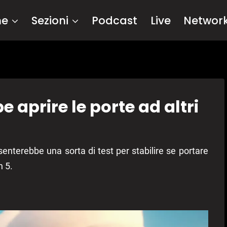
me
Sezioni
Podcast
Live
Networ
 aprire le porte ad altri
nterebbe una sorta di test per stabilire se portare
n 5.