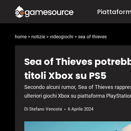
Salta
Piattafor
al
contenuto
home
>
notizie
>
videogiochi
>
sea of thieves
Sea of Thieves potrebbe
titoli Xbox su PS5
Secondo alcuni rumor, Sea of Thieves rapprese
ulteriori giochi Xbox su piattaforma PlayStatio
Di
Stefano Venosta
6 Aprile 2024