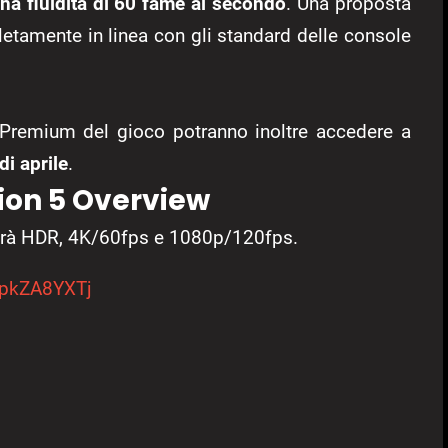
na fluidità di 60 fame al secondo
. Una proposta
etamente in linea con gli standard delle console
o Premium del gioco potranno inoltre accedere a
di aprile
.
tion 5 Overview
terà HDR, 4K/60fps e 1080p/120fps.
SpkZA8YXTj