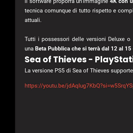
il software proporrà un’immagine
4K con u
tecnica comunque di tutto rispetto e compl
attuali.
Tutti i possessori delle versioni Deluxe 
una
Beta Pubblica che si terrà dal 12 al 15 
Sea of Thieves - PlaySta
La versione PS5 di Sea of Thieves suppor
https://youtu.be/jdAqIug7KbQ?si=w5SrqY