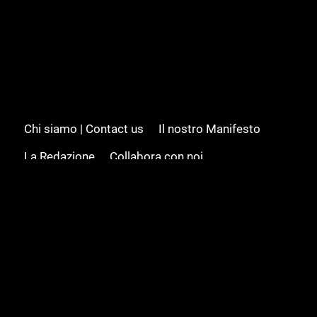
Chi siamo | Contact us
Il nostro Manifesto
La Redazione
Collabora con noi
Advertising/Pubblicità
Modifica il consenso
Cookie policy
Privacy policy
Feed RSS
Sitemap