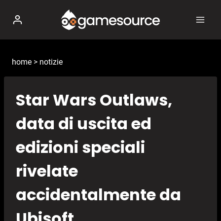
Salta
al
contenuto
home
>
notizie
Star Wars Outlaws,
data di uscita ed
edizioni speciali
rivelate
accidentalmente da
Ubisoft