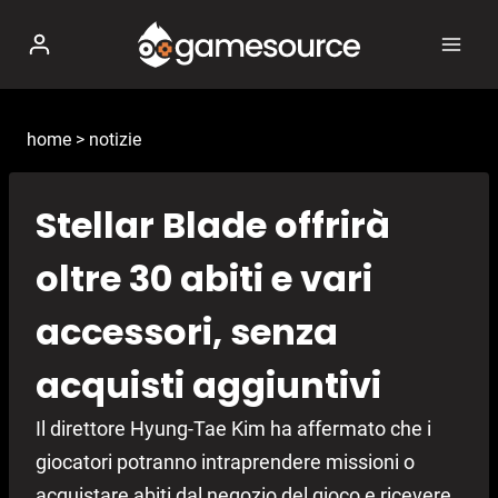
Salta
al
contenuto
home
>
notizie
Stellar Blade offrirà
oltre 30 abiti e vari
accessori, senza
acquisti aggiuntivi
Il direttore Hyung-Tae Kim ha affermato che i
giocatori potranno intraprendere missioni o
acquistare abiti dal negozio del gioco e ricevere