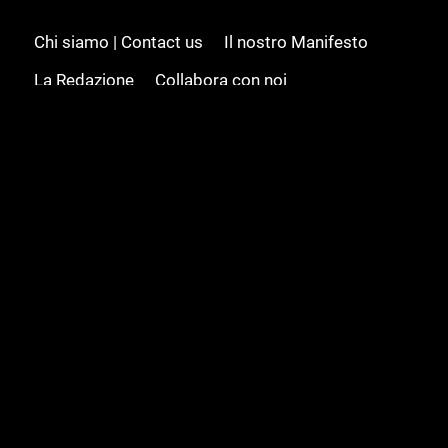
Chi siamo | Contact us
Il nostro Manifesto
La Redazione
Collabora con noi
Advertising/Pubblicità
Modifica il consenso
Cookie policy
Privacy policy
Feed RSS
Sitemap
© 2008 - 2026 Gamesource Italia