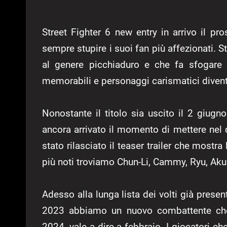
Street Fighter 6 new entry in arrivo il 
sempre stupire i suoi fan più affezionati. 
al genere picchiaduro e che fa sfogare
memorabili e personaggi carismatici diventa
Nonostante il titolo sia uscito il 2 giug
ancora arrivato il momento di mettere nel 
stato rilasciato il teaser trailer che mostra 
più noti troviamo Chun-Li, Cammy, Ryu, Akum
Adesso alla lunga lista dei volti già present
2023 abbiamo un nuovo combattente che f
2024, vale a dire a febbraio. I giocatori c