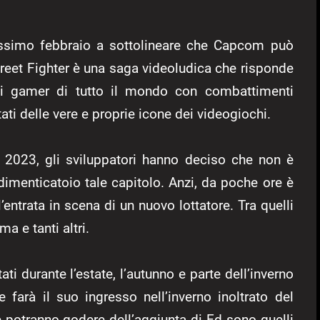
prossimo febbraio a sottolineare che Capcom può
Street Fighter è una saga videoludica che risponde
 i gamer di tutto il mondo con combattimenti
ti delle vere e proprie icone dei videogiochi.
no 2023, gli sviluppatori hanno deciso che non è
dimenticatoio tale capitolo. Anzi, da poche ore è
l’entrata in scena di un nuovo lottatore. Tra quelli
a e tanti altri.
ati durante l’estate, l’autunno e parte dell’inverno
arà il suo ingresso nell’inverno inoltrato del
he potranno godere dell’aggiunta di Ed sono quelli