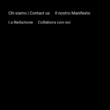
Chi siamo | Contact us
Il nostro Manifesto
La Redazione
Collabora con noi
Advertising/Pubblicità
Modifica il consenso
Cookie policy
Privacy policy
Feed RSS
Sitemap
© 2008 - 2026 Gamesource Italia