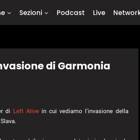
me
Sezioni
Podcast
Live
Networ
l’invasione di Garmonia
er di
Left Alive
in cui vediamo l’invasione della
 Slava.