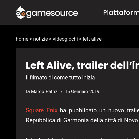
Salta
Piattafor
al
contenuto
home
>
notizie
>
videogiochi
>
left alive
Left Alive, trailer del
Il filmato di come tutto inizia
Di
Marco Patrizi
15 Gennaio 2019
Square Enix
ha pubblicato un nuovo trail
Repubblica di Garmonia della città di Novo