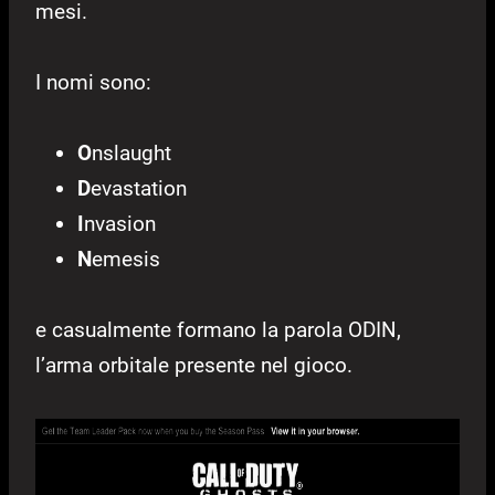
mesi.
I nomi sono:
O
nslaught
D
evastation
I
nvasion
N
emesis
e casualmente formano la parola ODIN,
l’arma orbitale presente nel gioco.