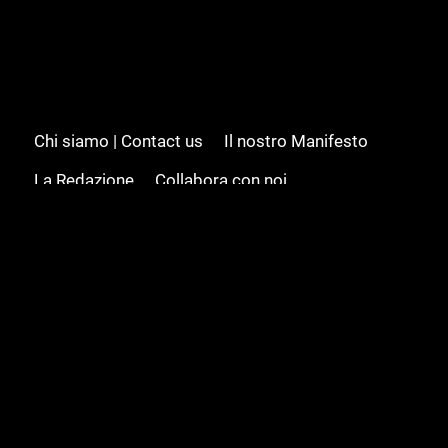
Chi siamo | Contact us
Il nostro Manifesto
La Redazione
Collabora con noi
Advertising/Pubblicità
Modifica il consenso
Cookie policy
Privacy policy
Feed RSS
Sitemap