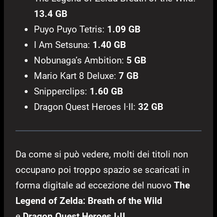
13.4 GB
Puyo Puyo Tetris:
1.09 GB
I Am Setsuna:
1.40 GB
Nobunaga’s Ambition:
5 GB
Mario Kart 8 Deluxe:
7 GB
Snipperclips:
1.60 GB
Dragon Quest Heroes I·II:
32 GB
Da come si può vedere, molti dei titoli non
occupano poi troppo spazio se scaricati in
forma digitale ad eccezione del nuovo
The
Legend of Zelda: Breath of the Wild
e
Dragon Quest Heroes I·II
.