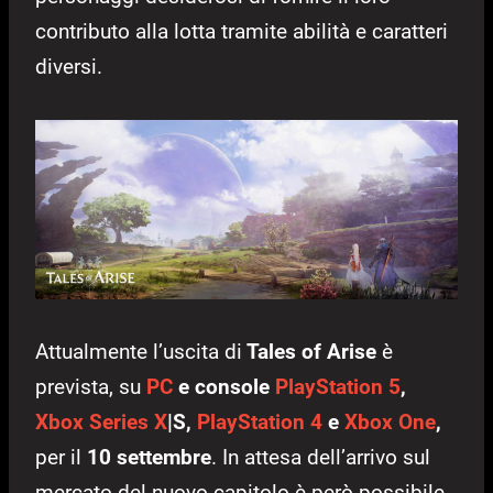
contributo alla lotta tramite abilità e caratteri
diversi.
Attualmente l’uscita di
Tales of Arise
è
prevista, su
PC
e console
PlayStation 5
,
Xbox Series X
|S,
PlayStation 4
e
Xbox One
,
per il
10 settembre
. In attesa dell’arrivo sul
mercato del nuovo capitolo è però possibile