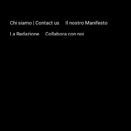
Chi siamo | Contact us
Il nostro Manifesto
La Redazione
Collabora con noi
Advertising/Pubblicità
Modifica il consenso
Cookie policy
Privacy policy
Feed RSS
Sitemap
© 2008 - 2026 Gamesource Italia