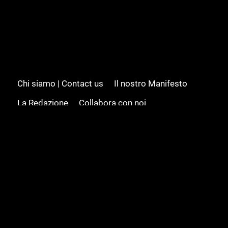
Chi siamo | Contact us
Il nostro Manifesto
La Redazione
Collabora con noi
Advertising/Pubblicità
Modifica il consenso
Cookie policy
Privacy policy
Feed RSS
Sitemap