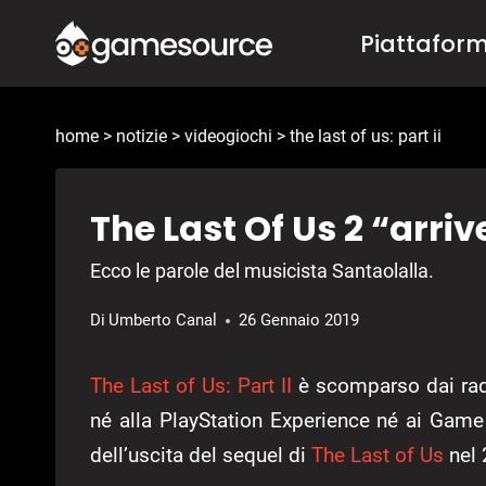
Salta
Piattafor
al
contenuto
home
>
notizie
>
videogiochi
>
the last of us: part ii
The Last Of Us 2 “arri
Ecco le parole del musicista Santaolalla.
Di
Umberto Canal
26 Gennaio 2019
The Last of Us: Part II
è scomparso dai rad
né alla PlayStation Experience né ai Game 
dell’uscita del sequel di
The Last of Us
nel 