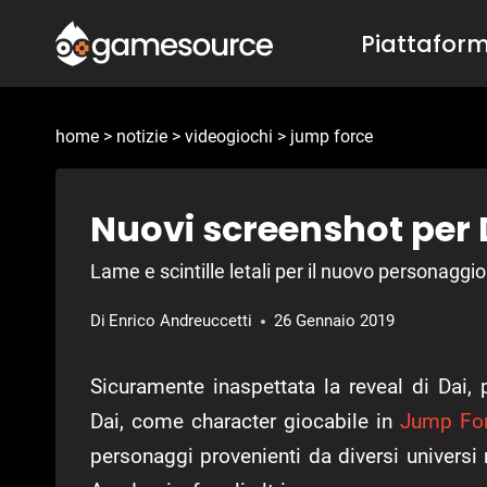
Salta
Piattafor
al
contenuto
home
>
notizie
>
videogiochi
>
jump force
Nuovi screenshot per 
Lame e scintille letali per il nuovo personaggio
Di
Enrico Andreuccetti
26 Gennaio 2019
Sicuramente inaspettata la reveal di Dai,
Dai, come character giocabile in
Jump Fo
personaggi provenienti da diversi univers