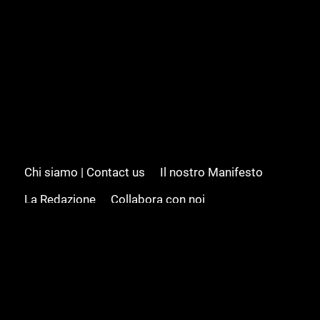
Chi siamo | Contact us
Il nostro Manifesto
La Redazione
Collabora con noi
Advertising/Pubblicità
Modifica il consenso
Cookie policy
Privacy policy
Feed RSS
Sitemap