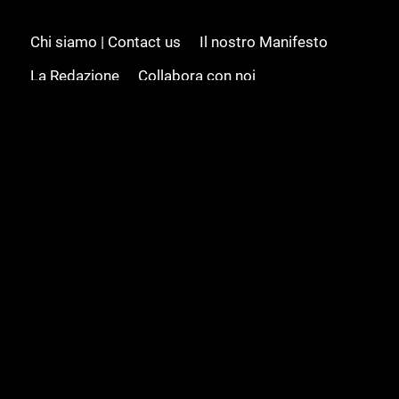
Chi siamo | Contact us
Il nostro Manifesto
La Redazione
Collabora con noi
Advertising/Pubblicità
Modifica il consenso
Cookie policy
Privacy policy
Feed RSS
Sitemap
© 2008 - 2026 Gamesource Italia