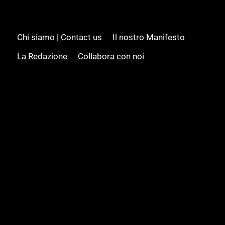
Chi siamo | Contact us
Il nostro Manifesto
La Redazione
Collabora con noi
Advertising/Pubblicità
Modifica il consenso
Cookie policy
Privacy policy
Feed RSS
Sitemap
© 2008 - 2026 Gamesource Italia