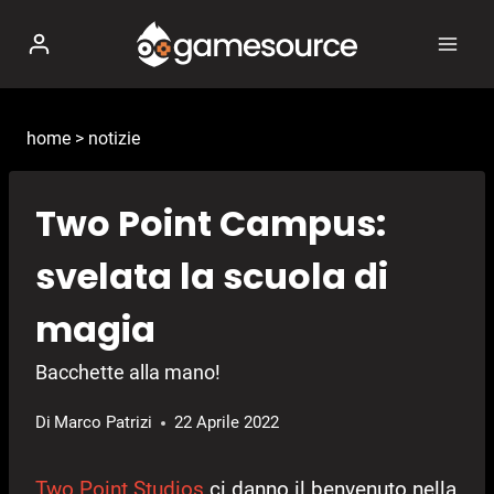
Salta
al
contenuto
home
>
notizie
Two Point Campus:
svelata la scuola di
magia
Bacchette alla mano!
Di
Marco Patrizi
22 Aprile 2022
Two Point Studios
ci danno il benvenuto nella