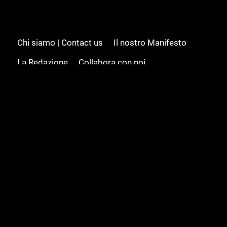
Chi siamo | Contact us
Il nostro Manifesto
La Redazione
Collabora con noi
Advertising/Pubblicità
Modifica il consenso
Cookie policy
Privacy policy
Feed RSS
Sitemap
© 2008 - 2026 Gamesource Italia