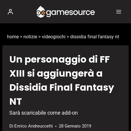
Salta
al
contenuto
home
>
notizie
>
videogiochi
>
dissidia final fantasy nt
Un personaggio di FF
XIII si aggiungerà a
Dissidia Final Fantasy
NT
Sarà scaricabile come add-on
Di
Enrico Andreuccetti
28 Gennaio 2019