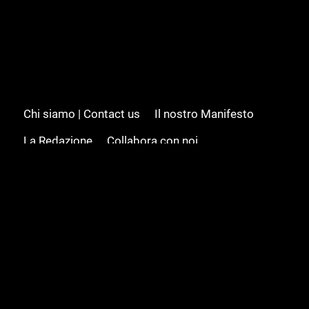
Chi siamo | Contact us
Il nostro Manifesto
La Redazione
Collabora con noi
Advertising/Pubblicità
Modifica il consenso
Cookie policy
Privacy policy
Feed RSS
Sitemap