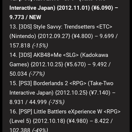
Interactive Japan) {2012.11.01} (¥6.090) –
9.773 / NEW
13. [3DS] Style Savvy: Trendsetters <ETC>
(Nintendo) {2012.09.27} (¥4.800) – 9.699 /
157.818
(-15%)
14. [3DS] AKB48+Me <SLG> (Kadokawa
Games) {2012.10.25} (¥5.670) – 9.492 /
50.034
(-77%)
15. [PS3] Borderlands 2 <RPG> (Take-Two
Interactive Japan) {2012.10.25} (¥7.140) –
8.931 / 44.999
(-75%)
16. [PSP] Little Battlers eXperience W <RPG>
(Level 5) {2012.10.18} (¥4.980) – 8.422 /
102.388
(-49%)