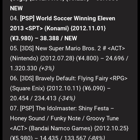
NEW
04.
[PSP] World Soccer Winning Eleven
2013 <SPT> (Konami) {2012.11.01}
(¥3.980) – 38.388 / NEW
05. [3DS] New Super Mario Bros. 2 # <ACT>
(Nintendo) {2012.07.28} (¥4.800) – 24.696 /
1.320.330
(+3%)
06. [3DS] Bravely Default: Flying Fairy <RPG>
(Square Enix) {2012.10.11} (¥6.090) –
20.454 / 234.413
(-34%)
07. [PSP] The Idolmaster: Shiny Festa –
Honey Sound / Funky Note / Groovy Tune
<ACT> (Bandai Namco Games) {2012.10.25}
(¥5.980) – 14.435 / 133.567
(-88%)