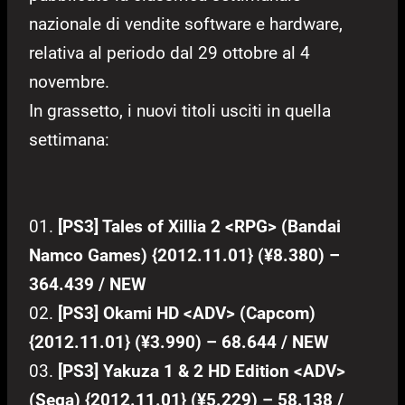
nazionale di vendite software e hardware,
relativa al periodo dal 29 ottobre al 4
novembre.
In grassetto, i nuovi titoli usciti in quella
settimana:
01.
[PS3] Tales of Xillia 2 <RPG> (Bandai
Namco Games) {2012.11.01} (¥8.380) –
364.439 / NEW
02.
[PS3] Okami HD <ADV> (Capcom)
{2012.11.01} (¥3.990) – 68.644 / NEW
03.
[PS3] Yakuza 1 & 2 HD Edition <ADV>
(Sega) {2012.11.01} (¥5.229) – 58.138 /