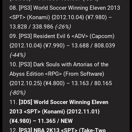
08. [PS3] World Soccer Winning Eleven 2013
<SPT> (Konami) {2012.10.04} (¥7.980) –
13.828 / 338.986
(-26%)
09. [PS3] Resident Evil 6 <ADV> (Capcom)
{2012.10.04} (¥7.990) – 13.688 / 808.039
(-44%)
10. [PS3] Dark Souls with Artorias of the
Abyss Edition <RPG> (From Software)
{2012.10.25} (¥4.800) – 13.163 / 80.165
(-80%)
11.
[3DS] World Soccer Winning Eleven
2013 <SPT> (Konami) {2012.11.01}
(¥4.980) – 11.365 / NEW
12.
[PS3] NBA 2K13 <SPT> (Take-Two