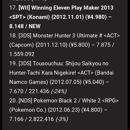
17.
[WII] Winning Eleven Play Maker 2013
<SPT> (Konami) {2012.11.01} (¥4.980) –
8.148 / NEW
18. [3DS] Monster Hunter 3 Ultimate # <ACT>
(Capcom) {2011.12.10} (¥5.800) – 7.875 /
1.559.092
19. [3DS] Tousouchuu: Shijou Saikyou no
Hunter-Tachi Kara Nigekire! <ACT> (Bandai
Namco Games) {2012.07.05} (¥5.040) –
7.670 / 221.436
(-24%)
20. [NDS] Pokemon Black 2 / White 2 <RPG>
(Pokemon Co.) {2012.06.23} (¥4.800) –
7.166 / 2.822.416
(-3%)