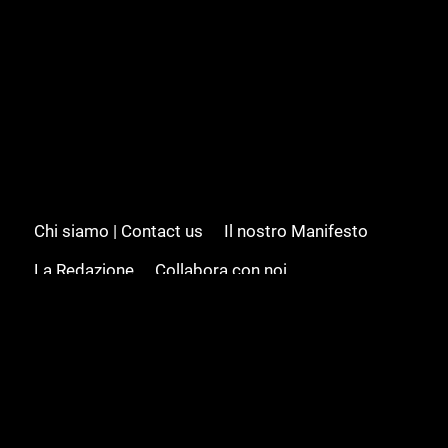
Chi siamo | Contact us
Il nostro Manifesto
La Redazione
Collabora con noi
Advertising/Pubblicità
Modifica il consenso
Cookie policy
Privacy policy
Feed RSS
Sitemap