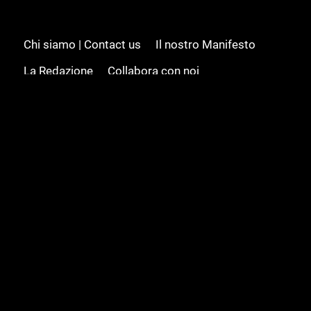
Chi siamo | Contact us
Il nostro Manifesto
La Redazione
Collabora con noi
Advertising/Pubblicità
Modifica il consenso
Cookie policy
Privacy policy
Feed RSS
Sitemap
© 2008 - 2026 Gamesource Italia