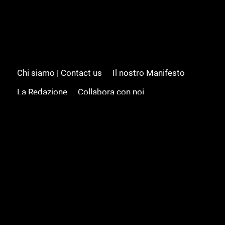
Chi siamo | Contact us
Il nostro Manifesto
La Redazione
Collabora con noi
Advertising/Pubblicità
Modifica il consenso
Cookie policy
Privacy policy
Feed RSS
Sitemap