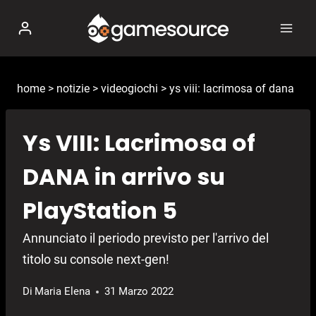
Salta
al
contenuto
home
>
notizie
>
videogiochi
>
ys viii: lacrimosa of dana
Ys VIII: Lacrimosa of
DANA in arrivo su
PlayStation 5
Annunciato il periodo previsto per l'arrivo del
titolo su console next-gen!
Di
Maria Elena
31 Marzo 2022