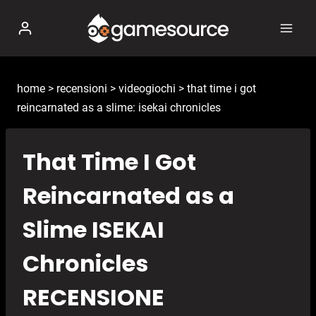
Salta
al
contenuto
home
>
recensioni
>
videogiochi
>
that time i got
reincarnated as a slime: isekai chronicles
That Time I Got
Reincarnated as a
Slime ISEKAI
Chronicles
RECENSIONE