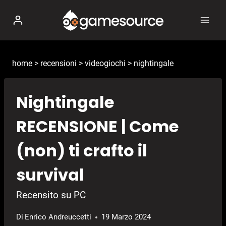
Salta
al
contenuto
home
>
recensioni
>
videogiochi
>
nightingale
Nightingale
RECENSIONE | Come
(non) ti crafto il
survival
Recensito su PC
Di
Enrico Andreuccetti
19 Marzo 2024