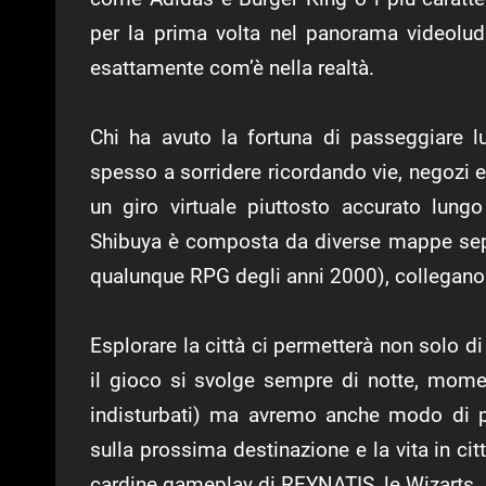
per la prima volta nel panorama videolu
esattamente com’è nella realtà.
Chi ha avuto la fortuna di passeggiare lu
spesso a sorridere ricordando vie, negozi e 
un giro virtuale piuttosto accurato lun
Shibuya è composta da diverse mappe sep
qualunque RPG degli anni 2000), collegano
Esplorare la città ci permetterà non solo di 
il gioco si svolge sempre di notte, momen
indisturbati) ma avremo anche modo di pa
sulla prossima destinazione e la vita in cit
cardine gameplay di REYNATIS, le Wizarts.