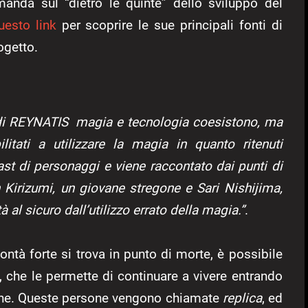
omanda sul “dietro le quinte” dello sviluppo del
uesto link
per scoprire le sue principali fonti di
ogetto.
i REYNATIS magia e tecnologia coesistono, ma
litati a utilizzare la magia in quanto ritenuti
cast di personaggi e viene raccontato dai punti di
n Kirizumi, un giovane stregone e Sari Nishijima,
tà al sicuro dall’utilizzo errato della magia.”
.
tà forte si trova in punto di morte, è possibile
 che le permette di continuare a vivere entrando
giche. Queste persone vengono chiamate
replica
, ed