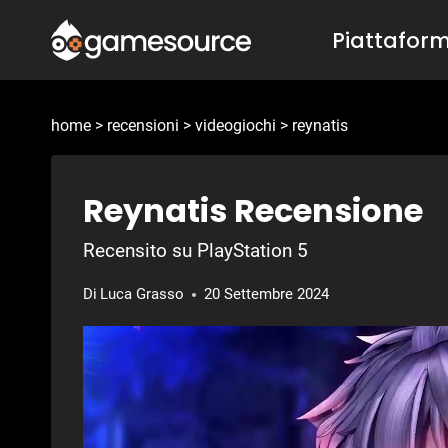
Salta
Piattafor
al
contenuto
home
>
recensioni
>
videogiochi
>
reynatis
Reynatis Recensione
Recensito su PlayStation 5
Di
Luca Grasso
20 Settembre 2024