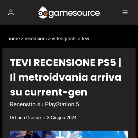
Salta
al
contenuto
home
>
recensioni
>
videogiochi
>
tevi
TEVI RECENSIONE PS5 |
Il metroidvania arriva
su current-gen
Recensito su PlayStation 5
Di
Luca Grasso
3 Giugno 2024