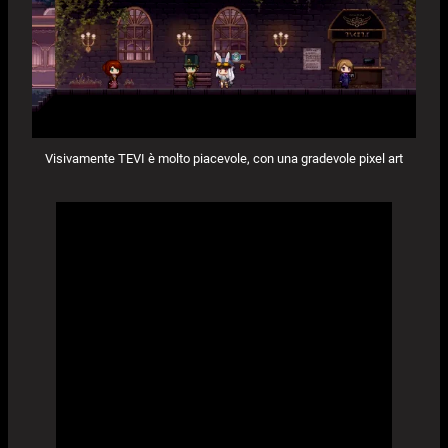
Visivamente TEVI è molto piacevole, con una gradevole pixel art