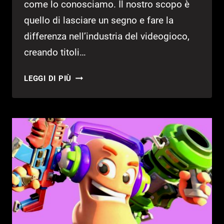
come lo conosciamo. Il nostro scopo è
quello di lasciare un segno e fare la
differenza nell’industria del videogioco,
creando titoli…
IL
LEGGI DI PIÙ
CREATORE
DI
JUST
CAUSE
FONDA
LO
STUDIO
LIQUID
SWORDS