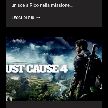
unisce a Rico nella missione…
JUST
LEGGI DI PIÙ
CAUSE
4:
ANNUNCIATO
IL
DLC
DANGER
RISING