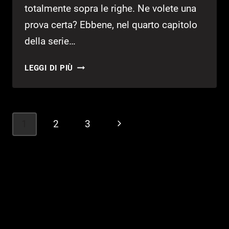
totalmente sopra le righe. Ne volete una
prova certa? Ebbene, nel quarto capitolo
della serie…
COME
LEGGI DI PIÙ
SBLOCCARE
IN
JUST
CAUSE
Navigazione
1
2
3
Pagina
4
pagina
L’OBIETTIVO
successiva
“CA-
MUCCA-
MENTO”