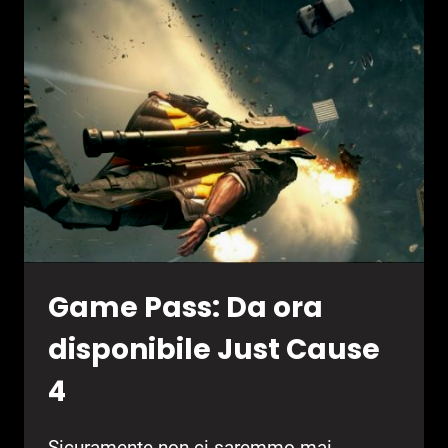
L’AGGIORNAMENTO
TRIALS,
TOYS
AND
TERROR
Game Pass: Da ora
disponibile Just Cause
4
Sicuramente non ci saremmo mai