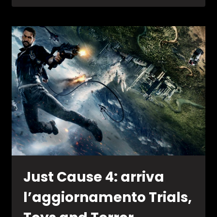
4
–
LISTA
TROFEI
GIOCO
E
DLC
Just Cause 4: arriva
l’aggiornamento Trials,