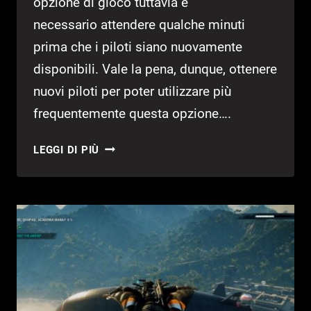
opzione di gioco tuttavia è
necessario attendere qualche minuti
prima che i piloti siano nuovamente
disponibili. Vale la pena, dunque, ottenere
nuovi piloti per poter utilizzare più
frequentemente questa opzione….
COME
LEGGI DI PIÙ
SBLOCCARE
ALTRI
PILOTI
IN
JUST
CAUSE
4?