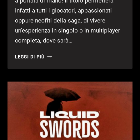
a portata di mano! Il titolo permetterà
infatti a tutti i giocatori, appassionati
oppure neofiti della saga, di vivere
un’esperienza in singolo o in multiplayer
completa, dove sarà…
JUST
LEGGI DI PIÙ
CAUSE
MOBILE:
L’ANNUNCIO
UFFICIALE
DAI
TGA