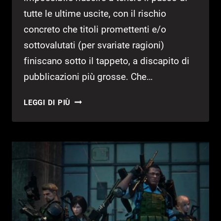
tutte le ultime uscite, con il rischio
concreto che titoli promettenti e/o
sottovalutati (per svariate ragioni)
finiscano sotto il tappeto, a discapito di
pubblicazioni più grosse. Che…
15
LEGGI DI PIÙ
MIGLIORI
OPEN
WORLD
CHE
ANCORA
NON
HAI
GIOCATO