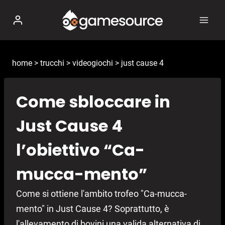
Salta
al
contenuto
home
>
trucchi
>
videogiochi
>
just cause 4
Come sbloccare in
Just Cause 4
l’obiettivo “Ca-
mucca-mento”
Come si ottiene l'ambito trofeo "Ca-mucca-
mento" in Just Cause 4? Soprattutto, è
l'allevamento di bovini una valida alternativa di