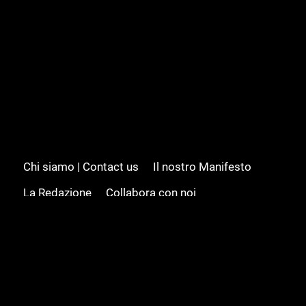
Chi siamo | Contact us
Il nostro Manifesto
La Redazione
Collabora con noi
Advertising/Pubblicità
Modifica il consenso
Cookie policy
Privacy policy
Feed RSS
Sitemap