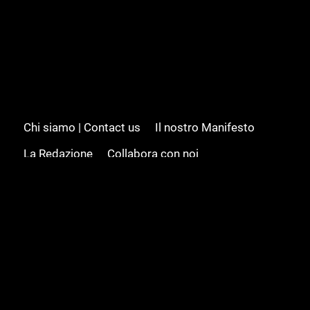
Chi siamo | Contact us
Il nostro Manifesto
La Redazione
Collabora con noi
Advertising/Pubblicità
Modifica il consenso
Cookie policy
Privacy policy
Feed RSS
Sitemap