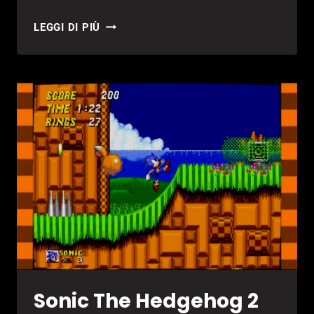
PHANTASY
LEGGI DI PIÙ
STAR
ONLINE
2:
3
DLC
DEDICATI
A
NIER
AUTOMATA
Sonic The Hedgehog 2