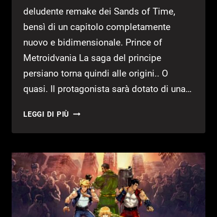
deludente remake dei Sands of Time,
bensì di un capitolo completamente
nuovo e bidimensionale. Prince of
Metroidvania La saga del principe
persiano torna quindi alle origini.. O
quasi. Il protagonista sarà dotato di una…
PRINCE
LEGGI DI PIÙ
OF
PERSIA:
THE
LOST
CROWN
ANNUNCIATO
AL
SUMMER