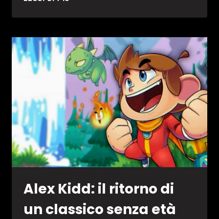
STAR
ONLINE
2
ARRIVA
SU
STEAM
Alex Kidd: il ritorno di
un classico senza età