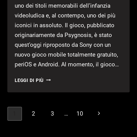
uno dei titoli memorabili dell’infanzia
videoludica e, al contempo, uno dei più
iconici in assoluto. Il gioco, pubblicato
originariamente da Psygnosis, è stato
quest’oggi riproposto da Sony con un
nuovo gioco mobile totalmente gratuito,
periOS e Android. Al momento, il gioco…
LEMMINGS
LEGGI DI PIÙ
RITORNA
IN
VITA
SU
Navigazione
1
2
3
…
10
Pagina
MOBILE
pagina
GRAZIE
successiva
A