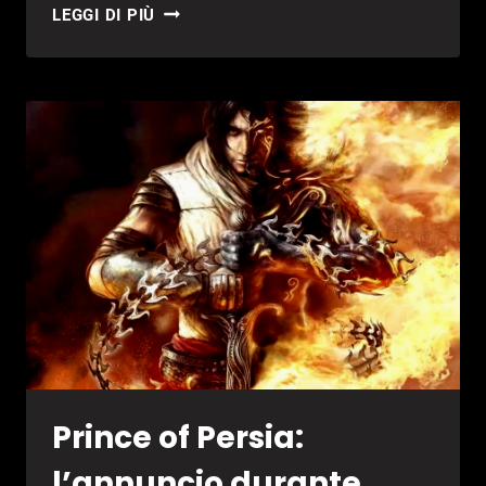
SONIC
LEGGI DI PIÙ
THE
HEDGEHOG
2
GRATIS
E
ALTRI
SCONTI
SEGA
Prince of Persia:
l’annuncio durante