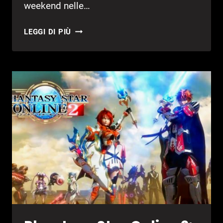
weekend nelle…
SONIC
LEGGI DI PIÙ
IL
FILM
2
HA
UNA
DATA
DI
INIZIO
PRODUZIONE