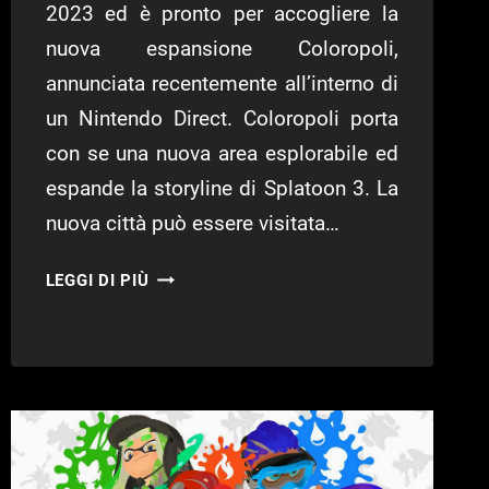
2023 ed è pronto per accogliere la
nuova espansione Coloropoli,
annunciata recentemente all’interno di
un Nintendo Direct. Coloropoli porta
con se una nuova area esplorabile ed
espande la storyline di Splatoon 3. La
nuova città può essere visitata…
SPLATOON
LEGGI DI PIÙ
3,
UPDATE
3.0
IN
ARRIVO
CON
LA