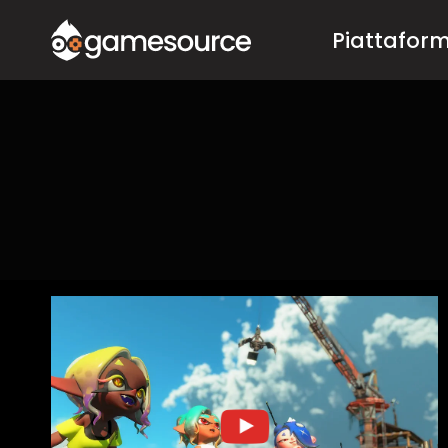
Salta
Piattafor
al
contenuto