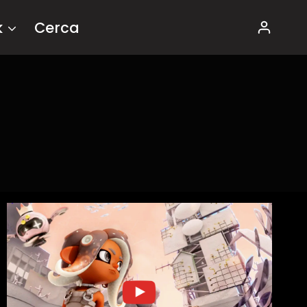
k
Cerca