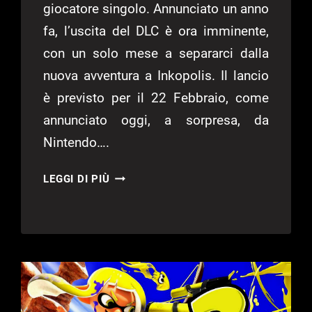
giocatore singolo. Annunciato un anno
fa, l’uscita del DLC è ora imminente,
con un solo mese a separarci dalla
nuova avventura a Inkopolis. Il lancio
è previsto per il 22 Febbraio, come
annunciato oggi, a sorpresa, da
Nintendo….
SPLATOON
LEGGI DI PIÙ
3
SIDE
ORDER
–
IL
DLC
ESCE