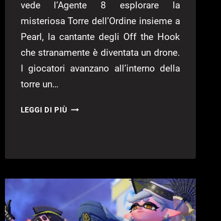
vede l’Agente 8 esplorare la
misteriosa Torre dell’Ordine insieme a
Pearl, la cantante degli Off the Hook
che stranamente è diventata un drone.
I giocatori avanzano all’interno della
torre un…
SPLATOON
LEGGI DI PIÙ
3:
TORRE
DELL’ORDINE
SI
MOSTRA
IN
UN
NUOVO
TRAILER