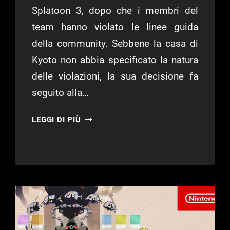
Splatoon 3, dopo che i membri del
team hanno violato le linee guida
della community. Sebbene la casa di
Kyoto non abbia specificato la natura
delle violazioni, la sua decisione fa
seguito alla…
NINTENDO
LEGGI DI PIÙ
ANNULLA
LA
VITTORIA
AI
CAMPIONI
MONDIALI
DI
SPLATOON