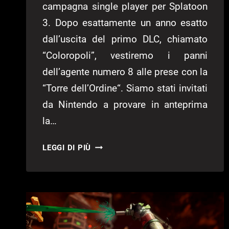
campagna single player per Splatoon
3. Dopo esattamente un anno esatto
dall’uscita del primo DLC, chiamato
“Coloropoli”, vestiremo i panni
dell’agente numero 8 alle prese con la
“Torre dell’Ordine“. Siamo stati invitati
da Nintendo a provare in anteprima
la…
SPLATOON
LEGGI DI PIÙ
3
ANTEPRIMA
DLC
2
“TORRE
DELL’ORDINE”