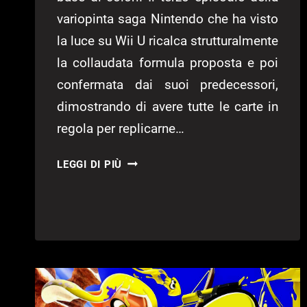
variopinta saga Nintendo che ha visto
la luce su Wii U ricalca strutturalmente
la collaudata formula proposta e poi
confermata dai suoi predecessori,
dimostrando di avere tutte le carte in
regola per replicarne…
SPLATOON
LEGGI DI PIÙ
3
–
CONSIGLI
UTILI
PER
LA
SALMON
RUN