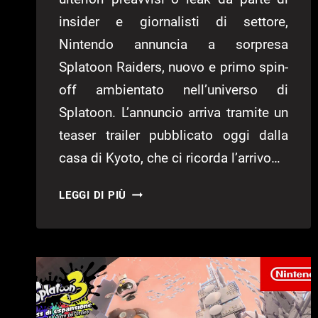
insider e giornalisti di settore,
Nintendo annuncia a sorpresa
Splatoon Raiders, nuovo e primo spin-
off ambientato nell’universo di
Splatoon. L’annuncio arriva tramite un
teaser trailer pubblicato oggi dalla
casa di Kyoto, che ci ricorda l’arrivo…
SPLATOON
LEGGI DI PIÙ
RAIDERS
ANNUNCIATO
DA
NINTENDO
A
SORPRESA,
È