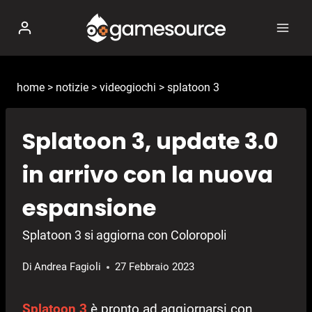
Salta
al
contenuto
home
>
notizie
>
videogiochi
>
splatoon 3
Splatoon 3, update 3.0
in arrivo con la nuova
espansione
Splatoon 3 si aggiorna con Coloropoli
Di
Andrea Fagioli
27 Febbraio 2023
Splatoon 3
è pronto ad aggiornarsi con