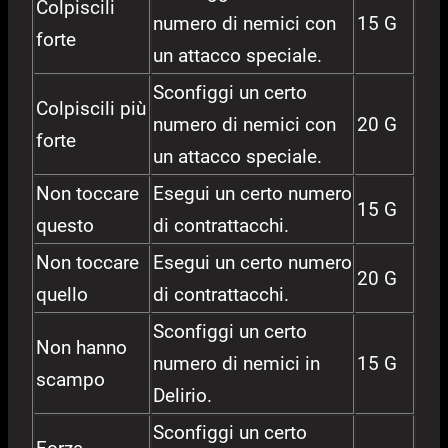
Colpiscili
numero di nemici con
15 G
forte
un attacco speciale.
Sconfiggi un certo
Colpiscili più
numero di nemici con
20 G
forte
un attacco speciale.
Non toccare
Esegui un certo numero
15 G
questo
di contrattacchi.
Non toccare
Esegui un certo numero
20 G
quello
di contrattacchi.
Sconfiggi un certo
Non hanno
numero di nemici in
15 G
scampo
Delirio.
Sconfiggi un certo