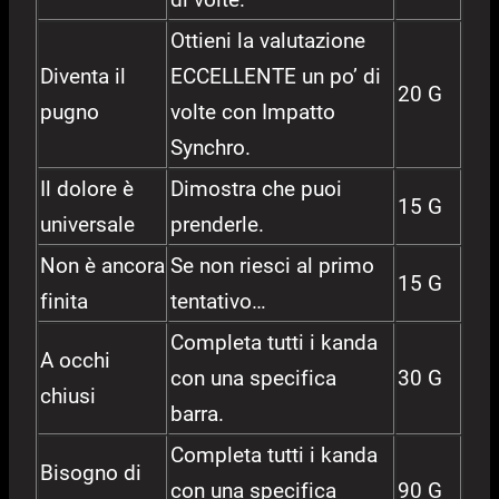
Ottieni la valutazione
Diventa il
ECCELLENTE un po’ di
20 G
pugno
volte con Impatto
Synchro.
Il dolore è
Dimostra che puoi
15 G
universale
prenderle.
Non è ancora
Se non riesci al primo
15 G
finita
tentativo…
Completa tutti i kanda
A occhi
con una specifica
30 G
chiusi
barra.
Completa tutti i kanda
Bisogno di
con una specifica
90 G