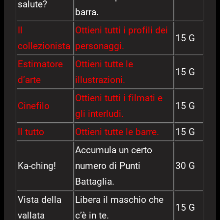
salute?
barra.
Il
Ottieni tutti i profili dei
15 G
collezionista
personaggi.
Estimatore
Ottieni tutte le
15 G
d’arte
illustrazioni.
Ottieni tutti i filmati e
Cinefilo
15 G
gli interludi.
Il tutto
Ottieni tutte le barre.
15 G
Accumula un certo
Ka-ching!
numero di Punti
30 G
Battaglia.
Vista della
Libera il maschio che
15 G
vallata
c’è in te.