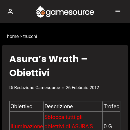
Salta
al
contenuto
home
>
trucchi
Asura’s Wrath –
Obiettivi
Di
Redazione Gamesource
26 Febbraio 2012
Obiettivo
Descrizione
Trofeo
Sblocca tutti gli
Illuminazione
obiettivi di ASURA’S
0 G