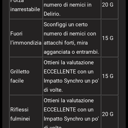
Forza
numero di nemici in
20 G
inarrestabile
Delirio.
Sconfiggi un certo
Fuori
numero di nemici con
15 G
l’immondizia
attacchi forti, mira
agganciata o entrambi.
Ottieni la valutazione
Grilletto
ECCELLENTE con un
15 G
facile
Impatto Synchro un po’
di volte.
Ottieni la valutazione
Riflessi
ECCELLENTE con un
20 G
fulminei
Impatto Synchro un po’
di volte.