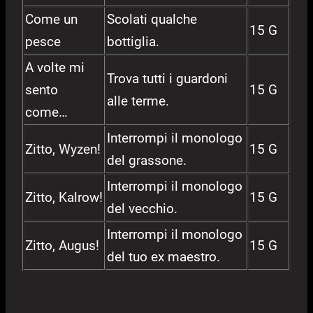
Come un
Scolati qualche
15 G
pesce
bottiglia.
A volte mi
Trova tutti i guardoni
sento
15 G
alle terme.
come…
Interrompi il monologo
Zitto, Wyzen!
15 G
del grassone.
Interrompi il monologo
Zitto, Kalrow!
15 G
del vecchio.
Interrompi il monologo
Zitto, Augus!
15 G
del tuo ex maestro.