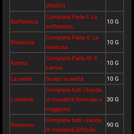
WRATH
Completa Parte I: La
Sofferenza
10 G
sofferenza.
Completa Parte II: La
Rinascita
10 G
rinascita.
Completa Parte III: Il
Karma
10 G
karma.
La verità
Scopri la verità.
10 G
Completa tutti i kanda
Lottatore
in modalità Normale o
30 G
maggiore
Completa tutti i kanda
Guerriero
90 G
in modalità Difficile.