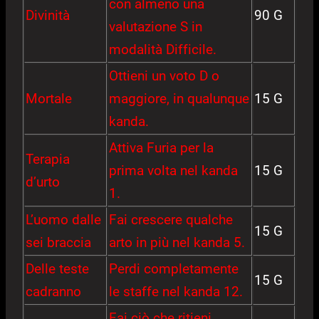
con almeno una
Divinità
90 G
valutazione S in
modalità Difficile.
Ottieni un voto D o
Mortale
maggiore, in qualunque
15 G
kanda.
Attiva Furia per la
Terapia
prima volta nel kanda
15 G
d’urto
1.
L’uomo dalle
Fai crescere qualche
15 G
sei braccia
arto in più nel kanda 5.
Delle teste
Perdi completamente
15 G
cadranno
le staffe nel kanda 12.
Fai ciò che ritieni