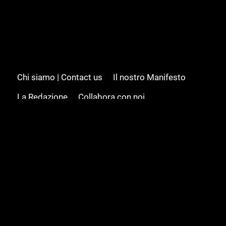
Chi siamo | Contact us
Il nostro Manifesto
La Redazione
Collabora con noi
Advertising/Pubblicità
Modifica il consenso
Cookie policy
Privacy policy
Feed RSS
Sitemap