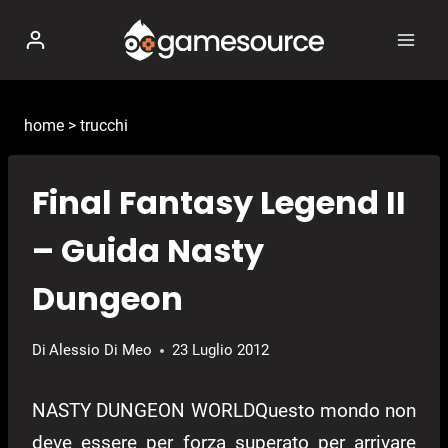
Salta
al
contenuto
home
>
trucchi
Final Fantasy Legend II
– Guida Nasty
Dungeon
Di
Alessio Di Meo
23 Luglio 2012
NASTY DUNGEON WORLD
Questo mondo non
deve essere per forza superato per arrivare