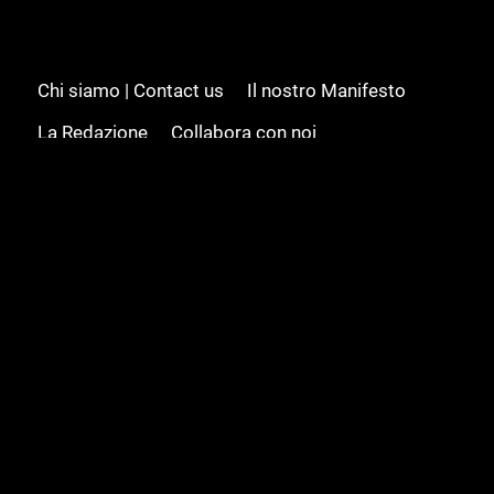
Chi siamo | Contact us
Il nostro Manifesto
La Redazione
Collabora con noi
Advertising/Pubblicità
Modifica il consenso
Cookie policy
Privacy policy
Feed RSS
Sitemap
© 2008 - 2026 Gamesource Italia