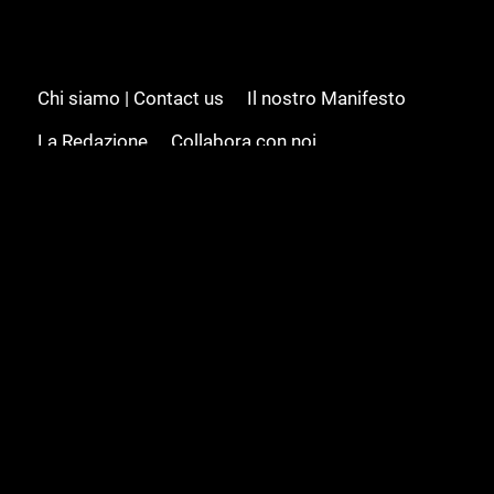
Chi siamo | Contact us
Il nostro Manifesto
La Redazione
Collabora con noi
Advertising/Pubblicità
Modifica il consenso
Cookie policy
Privacy policy
Feed RSS
Sitemap
© 2008 - 2026 Gamesource Italia