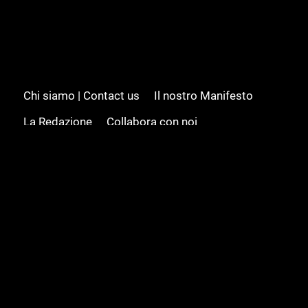
Chi siamo | Contact us
Il nostro Manifesto
La Redazione
Collabora con noi
Advertising/Pubblicità
Modifica il consenso
Cookie policy
Privacy policy
Feed RSS
Sitemap