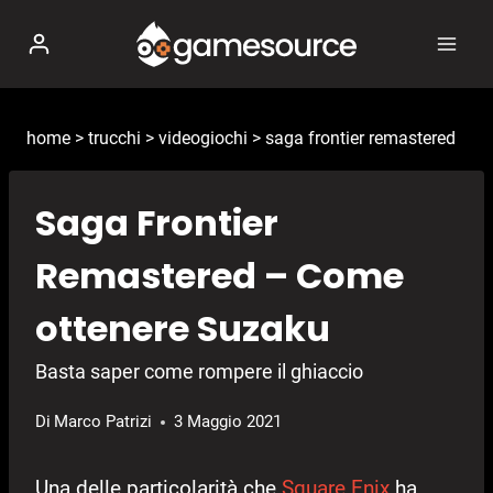
Salta
al
contenuto
home
>
trucchi
>
videogiochi
>
saga frontier remastered
Saga Frontier
Remastered – Come
ottenere Suzaku
Basta saper come rompere il ghiaccio
Di
Marco Patrizi
3 Maggio 2021
Una delle particolarità che
Square Enix
ha