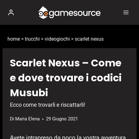
Salta
al
contenuto
home
>
trucchi
>
videogiochi
>
scarlet nexus
Scarlet Nexus – Come
e dove trovare i codici
Musubi
Ecco come trovarli e riscattarli!
Di
Maria Elena
29 Giugno 2021
Avete intrapreso da poco la vostra avventura