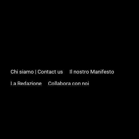
Chi siamo | Contact us
Il nostro Manifesto
La Redazione
Collabora con noi
Advertising/Pubblicità
Modifica il consenso
Cookie policy
Privacy policy
Feed RSS
Sitemap