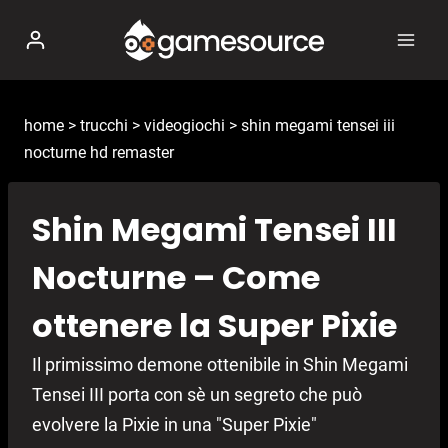
Salta
al
contenuto
home
>
trucchi
>
videogiochi
>
shin megami tensei iii
nocturne hd remaster
Shin Megami Tensei III
Nocturne – Come
ottenere la Super Pixie
Il primissimo demone ottenibile in Shin Megami
Tensei III porta con sè un segreto che può
evolvere la Pixie in una "Super Pixie"