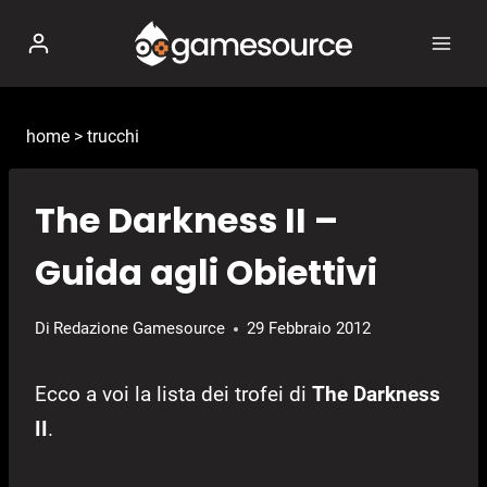
Salta
al
contenuto
home
>
trucchi
The Darkness II –
Guida agli Obiettivi
Di
Redazione Gamesource
29 Febbraio 2012
Ecco a voi la lista dei trofei di
The Darkness
II
.