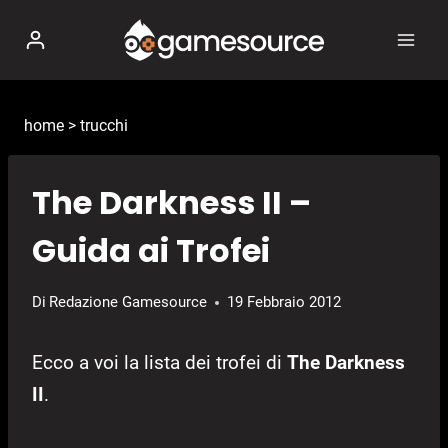
Salta
al
contenuto
home
>
trucchi
The Darkness II –
Guida ai Trofei
Di
Redazione Gamesource
19 Febbraio 2012
Ecco a voi la lista dei trofei di
The Darkness
II
.