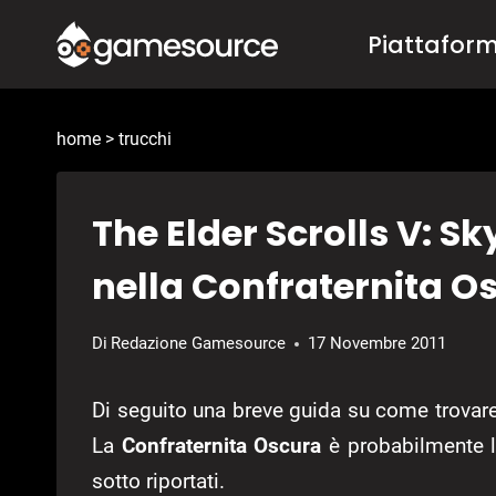
Salta
Piattafor
al
contenuto
home
>
trucchi
The Elder Scrolls V: S
nella Confraternita O
Di
Redazione Gamesource
17 Novembre 2011
Di seguito una breve guida su come trovare 
La
Confraternita Oscura
è probabilmente la
sotto riportati.