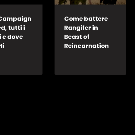
 Campaign
Come battere
d, tutti i
Rangifer in
i e dove
Beast of
li
Reincarnation