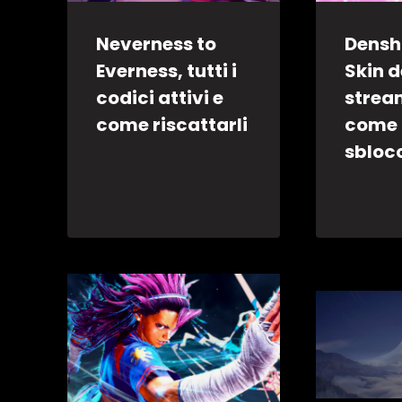
Neverness to
Densh
Everness, tutti i
Skin d
codici attivi e
strea
come riscattarli
come
sbloc