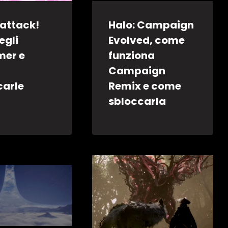
attack!
Halo: Campaign
egli
Evolved, come
mer e
funziona
Campaign
carle
Remix e come
sbloccarla