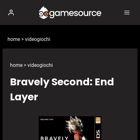
Salta
al
contenuto
home
>
videogiochi
home
>
videogiochi
Bravely Second: End
Layer