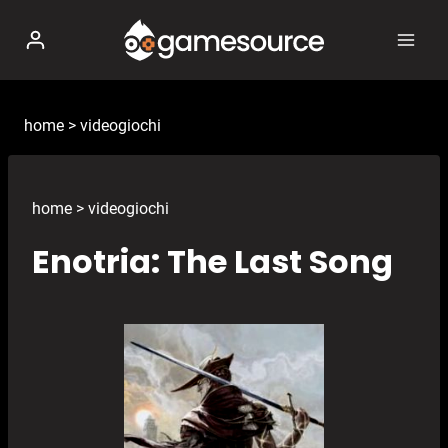
Salta
al
contenuto
home
>
videogiochi
home
>
videogiochi
Enotria: The Last Song