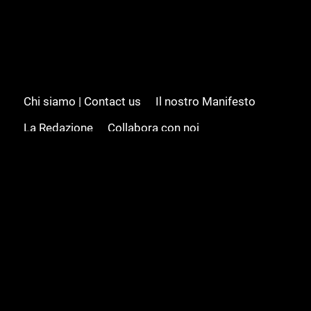
Chi siamo | Contact us
Il nostro Manifesto
La Redazione
Collabora con noi
Advertising/Pubblicità
Modifica il consenso
Cookie policy
Privacy policy
Feed RSS
Sitemap