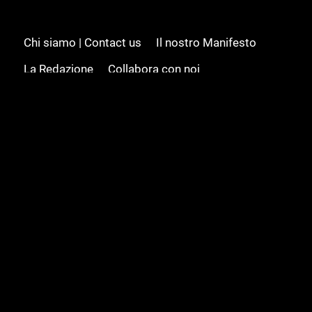
Chi siamo | Contact us
Il nostro Manifesto
La Redazione
Collabora con noi
Advertising/Pubblicità
Modifica il consenso
Cookie policy
Privacy policy
Feed RSS
Sitemap
© 2008 - 2026 Gamesource Italia